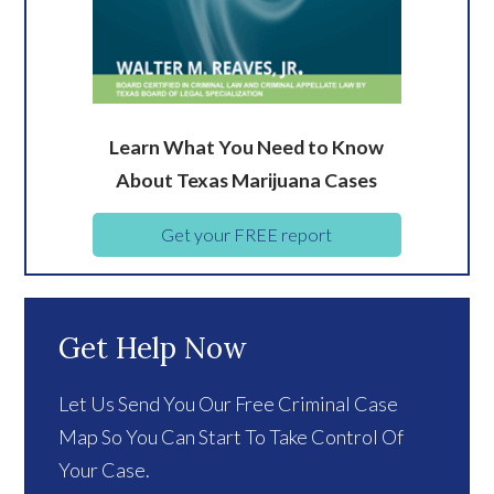
Learn What You Need to Know
About Texas Marijuana Cases
Get your FREE report
Get Help Now
Let Us Send You Our Free Criminal Case
Map So You Can Start To Take Control Of
Your Case.