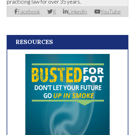
practicing law for over 35 years.
Facebook
X
LinkedIn
YouTube
RESOURCES