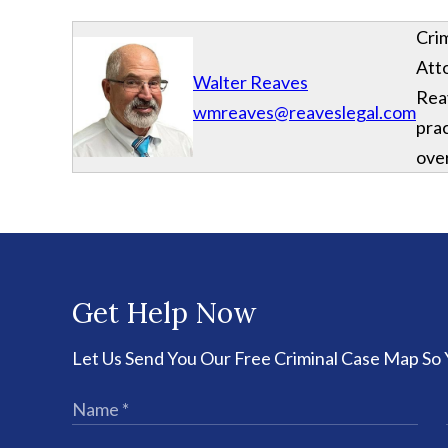
Cri
Att
Walter Reaves
Rea
wmreaves@reaveslegal.com
prac
over
Get Help Now
Let Us Send You Our Free Criminal Case Map So 