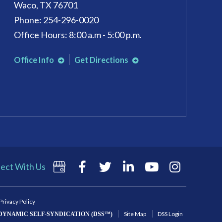
Waco, TX 76701
Phone: 254-296-0020
Office Hours: 8:00 a.m - 5:00 p.m.
Office Info
Get Directions
ect With Us
Privacy Policy
Site Map
DSS Login
DYNAMIC SELF-SYNDICATION (DSS™)