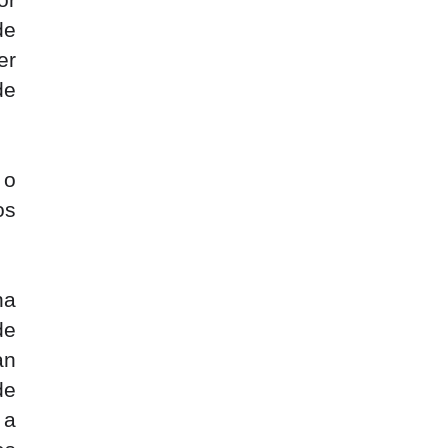
r 
e 
r 
e 
o 
s 
a 
e 
n 
e 
a 