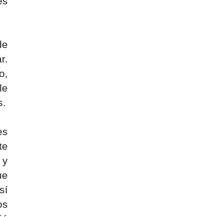
s 
e 
. 
, 
e 
s.
s 
e 
y 
e 
í 
s 