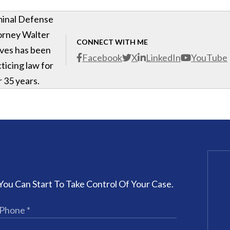
minal Defense
orney Walter
CONNECT WITH ME
ves has been
Facebook
X
LinkedIn
YouTube
ticing law for
 35 years.
You Can Start To Take Control Of Your Case.