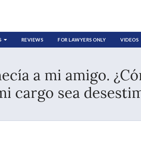
S
REVIEWS
FOR LAWYERS
ONLY
VIDEOS
necía a mi amigo. ¿C
mi cargo sea desesti