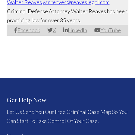
Walter Reaves
wmreaves@reaveslegal.com
Criminal Defense Attorney Walter Reaves has been
practicing law for over 35 years.
Facebook
X
LinkedIn
YouTube
Get Help Now
Let Us Send You Our Free Criminal Case Map So You
Can Start To Take Control Of Your Case.